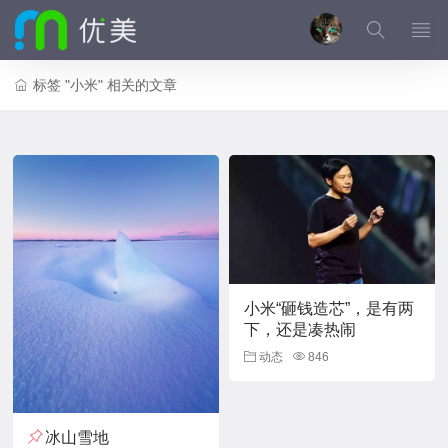
标签 "小米" 相关的文章
小米“砸钱造芯”，是有两
下，还是凑热闹
动态
846
冰山雪地