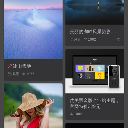
美丽的湖畔风景摄影
风景
1082
冰山雪地
风景
1977
优美黑金版企业站主题，
官网特价
329元
1082