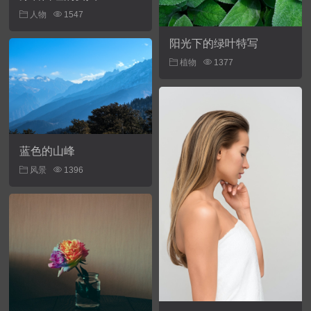
人物
1547
阳光下的绿叶特写
植物
1377
蓝色的山峰
风景
1396