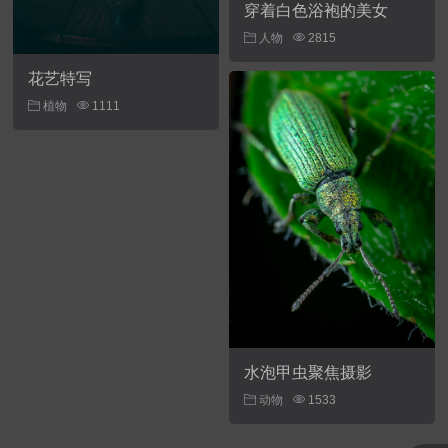
穿着白色浴袍的美女
人物
2815
花艺特写
植物
1111
水泡甲虫聚焦摄影
动物
1533