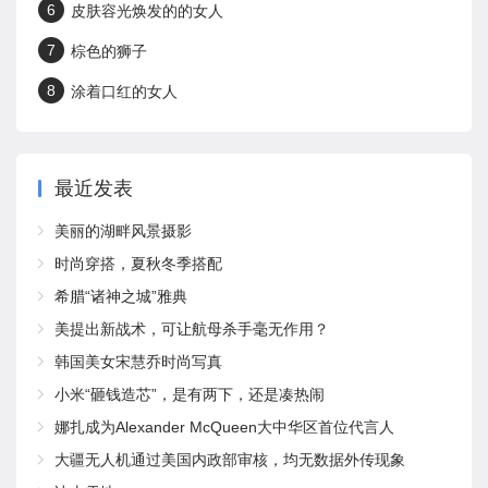
6
皮肤容光焕发的的女人
7
棕色的狮子
8
涂着口红的女人
最近发表
美丽的湖畔风景摄影
时尚穿搭，夏秋冬季搭配
希腊“诸神之城”雅典
美提出新战术，可让航母杀手毫无作用？
韩国美女宋慧乔时尚写真
小米“砸钱造芯”，是有两下，还是凑热闹
娜扎成为Alexander McQueen大中华区首位代言人
大疆无人机通过美国内政部审核，均无数据外传现象