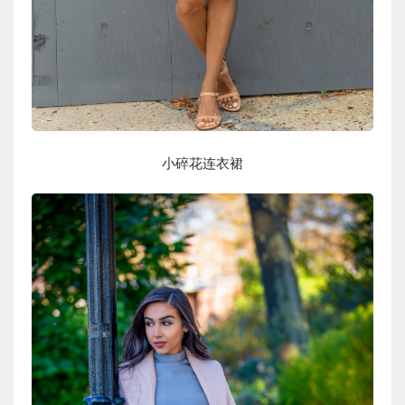
小碎花连衣裙