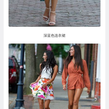
深蓝色连衣裙