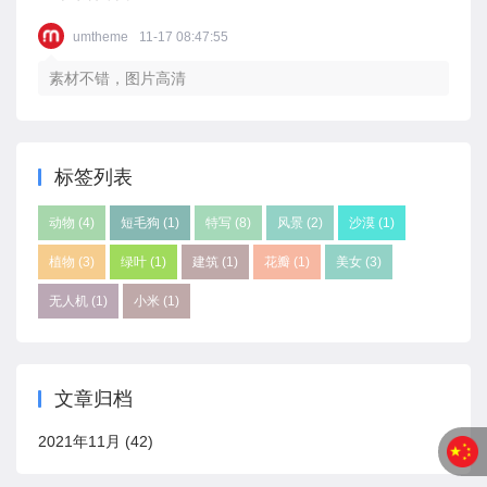
umtheme
11-17 08:47:55
素材不错，图片高清
标签列表
动物
(4)
短毛狗
(1)
特写
(8)
风景
(2)
沙漠
(1)
植物
(3)
绿叶
(1)
建筑
(1)
花瓣
(1)
美女
(3)
无人机
(1)
小米
(1)
文章归档
2021年11月 (42)