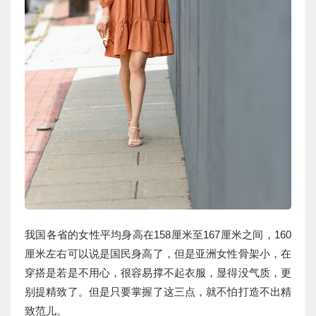
我国各省的女性平均身高在158厘米至167厘米之间，160
厘米左右可以说是国民身高了，但是亚洲女性骨架小，在
穿搭是若是不用心，很容易撑不起衣服，显得没气质，更
别提精致了。但是只要掌握了这三点，就不怕打造不出精
致范儿。