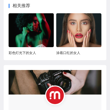
相关推荐
涂着口红的女人
穿着白色浴袍的美女
泳